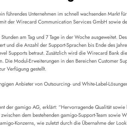
 führendes Unternehmen im schnell wachsenden Markt für 
ion mit der Wirecard Communication Services GmbH sowie d
4 Stunden am Tag und 7 Tage in der Woche ausgeweitet. De
t und die Anzahl der Support-Sprachen bis Ende des Jahres 
vel Supports betraut. Zusätzlich wird die Wirecard Bank di
 Die Modul-Erweiterungen in den Bereichen Customer Sup
r Verfügung gestellt.
hängigen Anbieter von Outsourcing- und White-Label-Lösung
 der gamigo AG, erklärt: “Hervorragende Qualität sowie ku
en zwischen dem bestehenden gamigo-Support-Team sowie Wir
es gamigo-Konzerns, wie zuletzt durch die Übernahme der Lo