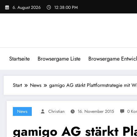
Zum
6. August 2026
12:38:01 PM
Inhalt
springen
Startseite
Browsergame Liste
Browsergame Entwick
Start
News
gamigo AG stärkt Plattformstrategie mit W
News
Christian
16. November 2015
0 Ko
gamigo AG stärkt Pla