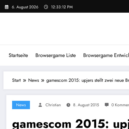
Zum
6. August 2026
12:33:12 PM
Inhalt
springen
Startseite
Browsergame Liste
Browsergame Entwick
Start
News
gamescom 2015: upjers stellt zwei neue 
News
Christian
8. August 2015
0 Kommen
gamescom 2015: upje