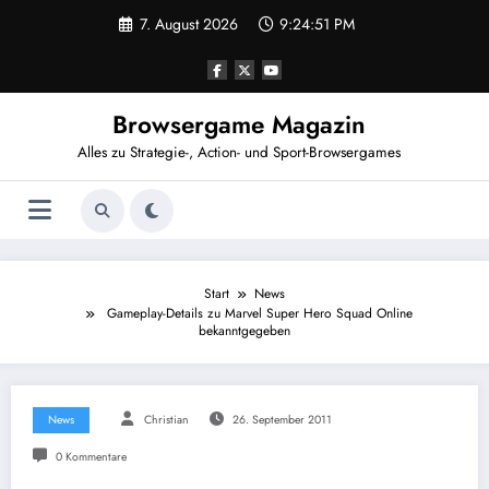
Zum
7. August 2026
9:24:51 PM
Inhalt
springen
Browsergame Magazin
Alles zu Strategie-, Action- und Sport-Browsergames
Start
News
Gameplay-Details zu Marvel Super Hero Squad Online
bekanntgegeben
News
Christian
26. September 2011
0 Kommentare