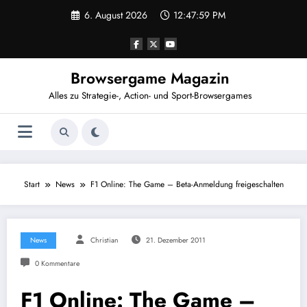
Zum
6. August 2026
12:48:00 PM
Inhalt
springen
Browsergame Magazin
Alles zu Strategie-, Action- und Sport-Browsergames
Start
News
F1 Online: The Game – Beta-Anmeldung freigeschalten
News
Christian
21. Dezember 2011
0 Kommentare
F1 Online: The Game –