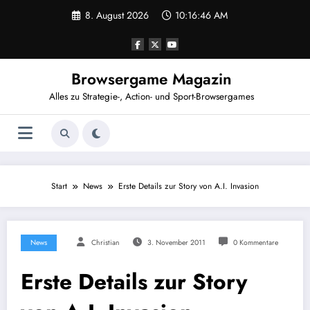
Zum
8. August 2026
10:16:46 AM
Inhalt
springen
Browsergame Magazin
Alles zu Strategie-, Action- und Sport-Browsergames
Start
News
Erste Details zur Story von A.I. Invasion
News
Christian
3. November 2011
0 Kommentare
Erste Details zur Story