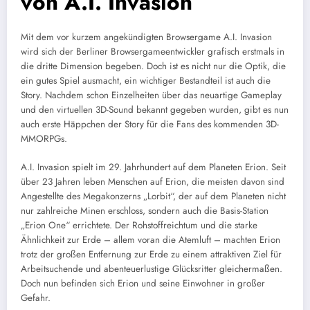
von A.I. Invasion
Mit dem vor kurzem angekündigten Browsergame A.I. Invasion
wird sich der Berliner Browsergameentwickler grafisch erstmals in
die dritte Dimension begeben. Doch ist es nicht nur die Optik, die
ein gutes Spiel ausmacht, ein wichtiger Bestandteil ist auch die
Story. Nachdem schon Einzelheiten über das neuartige Gameplay
und den virtuellen 3D-Sound bekannt gegeben wurden, gibt es nun
auch erste Häppchen der Story für die Fans des kommenden 3D-
MMORPGs.
A.I. Invasion spielt im 29. Jahrhundert auf dem Planeten Erion. Seit
über 23 Jahren leben Menschen auf Erion, die meisten davon sind
Angestellte des Megakonzerns „Lorbit“, der auf dem Planeten nicht
nur zahlreiche Minen erschloss, sondern auch die Basis-Station
„Erion One“ errichtete. Der Rohstoffreichtum und die starke
Ähnlichkeit zur Erde – allem voran die Atemluft – machten Erion
trotz der großen Entfernung zur Erde zu einem attraktiven Ziel für
Arbeitsuchende und abenteuerlustige Glücksritter gleichermaßen.
Doch nun befinden sich Erion und seine Einwohner in großer
Gefahr.