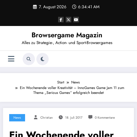
Zum
7. August 2026
6:34:41 AM
Inhalt
springen
Browsergame Magazin
Alles zu Strategie-, Action- und Sport-Browsergames
Start
News
Ein Wochenende voller Kreativität – InnoGames Game Jam 11 zum
Thema „Serious Games“ erfolgreich beendet
News
Christian
18. Juli 2017
0 Kommentare
Ein Wochenende voller