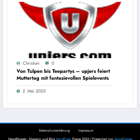
Christian
0
Von Tulpen bis Teepartys – upjers feiert
Muttertag mit fantasievollen Spielevents
2. Mai 2025
Datenschutzerklärung
Impressum
NewsBlogger - Magazin und Blog
WordPress
Theme 2026 | Präsentiert von
SpiceThemes