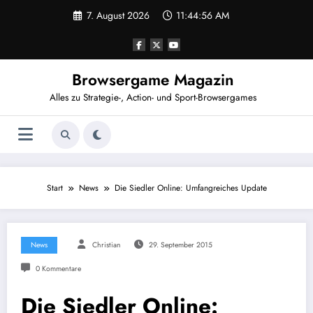
Zum
7. August 2026
11:44:56 AM
Inhalt
springen
Browsergame Magazin
Alles zu Strategie-, Action- und Sport-Browsergames
Start
News
Die Siedler Online: Umfangreiches Update
News
Christian
29. September 2015
0 Kommentare
Die Siedler Online: