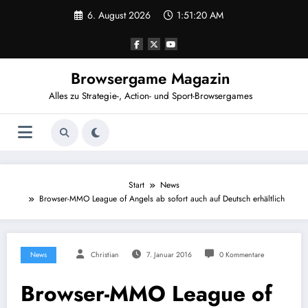
Zum
6. August 2026
1:51:20 AM
Inhalt
springen
Browsergame Magazin
Alles zu Strategie-, Action- und Sport-Browsergames
Start
News
Browser-MMO League of Angels ab sofort auch auf Deutsch erhältlich
News
Christian
7. Januar 2016
0 Kommentare
Browser-MMO League of