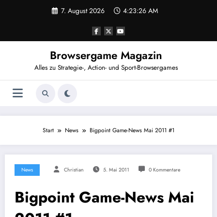
Zum
7. August 2026
4:23:27 AM
Inhalt
springen
Browsergame Magazin
Alles zu Strategie-, Action- und Sport-Browsergames
Start
News
Bigpoint Game-News Mai 2011 #1
News
Christian
5. Mai 2011
0 Kommentare
Bigpoint Game-News Mai