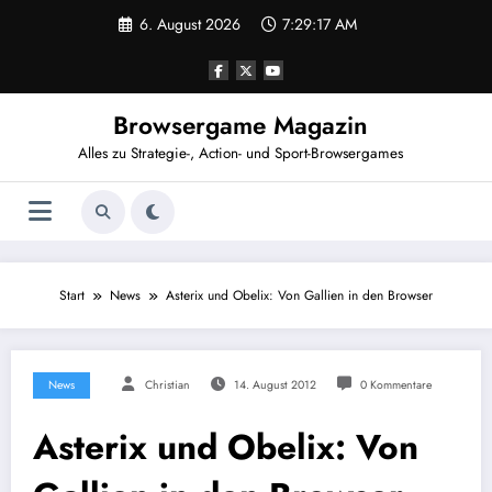
Zum
6. August 2026
7:29:17 AM
Inhalt
springen
Browsergame Magazin
Alles zu Strategie-, Action- und Sport-Browsergames
Start
News
Asterix und Obelix: Von Gallien in den Browser
News
Christian
14. August 2012
0 Kommentare
Asterix und Obelix: Von