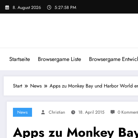
Zum
8. August 2026
5:27:58 PM
Inhalt
springen
Startseite
Browsergame Liste
Browsergame Entwick
Start
News
Apps zu Monkey Bay und Harbor World er
News
Christian
18. April 2015
0 Komment
Apps zu Monkey Bay