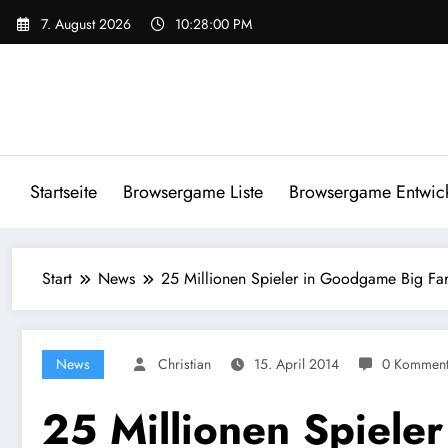
Zum
7. August 2026
10:28:00 PM
Inhalt
springen
Startseite
Browsergame Liste
Browsergame Entwick
Start
News
25 Millionen Spieler in Goodgame Big Fa
News
Christian
15. April 2014
0 Komment
25 Millionen Spiele