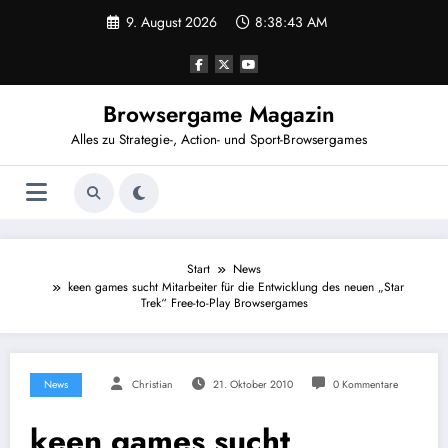
Zum
9. August 2026
8:38:43 AM
Inhalt
springen
Browsergame Magazin
Alles zu Strategie-, Action- und Sport-Browsergames
Start
News
keen games sucht Mitarbeiter für die Entwicklung des neuen „Star
Trek“ Free-to-Play Browsergames
News
Christian
21. Oktober 2010
0 Kommentare
keen games sucht