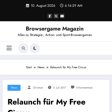
Zum
10. August 2026
6:14:29 AM
Inhalt
springen
Browsergame Magazin
Alles zu Strategie-, Action- und Sport-Browsergames
Start
News
Relaunch für My Free Circus
News
Christian
5. Juli 2017
0 Kommentare
Relaunch für My Free