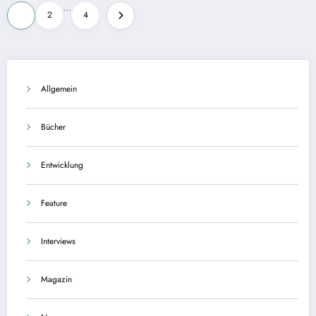
Seitennummerierung
…
1
2
4
der
Beiträge
Allgemein
Bücher
Entwicklung
Feature
Interviews
Magazin